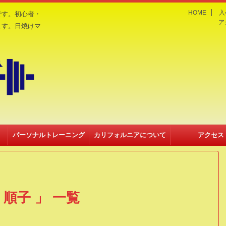
HOME
入
です。初心者・
ア
ます。日焼けマ
パーソナルトレーニング
カリフォルニアについて
アクセス
（入会金不要）
順子 」 一覧