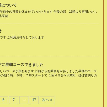
営業について
め 午前中の営業を休ませていただきます 午後の部 15時より再開いたし
北原誠
せ
です ご利用お待ちしております
グに早朝コースできました
しいコースが加わります 以前からお問合せがありました早朝のコース
の朝５時、６時、７時スタートで １回４５分￥70000、ほぼ貸切りの
6
7
…
47
次へ »