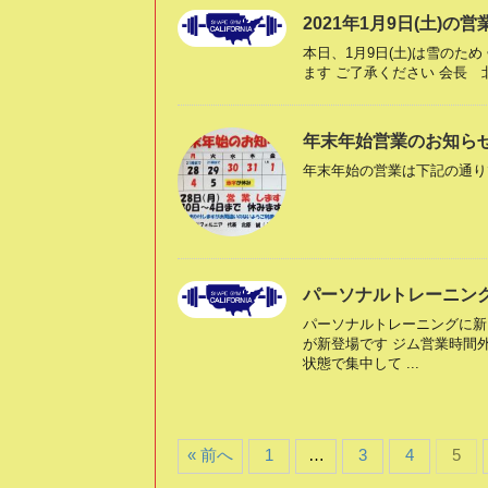
2021年1月9日(土)の
本日、1月9日(土)は雪のた
ます ご了承ください 会長 
年末年始営業のお知ら
年末年始の営業は下記の通り
パーソナルトレーニン
パーソナルトレーニングに新
が新登場です ジム営業時間外
状態で集中して ...
« 前へ
1
…
3
4
5