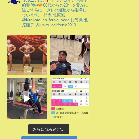
ォルニアばい
』ワンコイン体験予
約受付中
60代からの20年を豊かに
過ごす為に、少しの運動から指導し
ています。
代表 北原誠
@kitahara_california_saga
指導員 北
原順子 @junko_california2010
さらに読み込む...