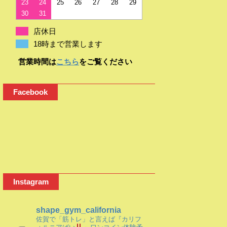
23
24
25
26
27
28
29
30
31
店休日
18時まで営業します
営業時間は
こちら
をご覧ください
Facebook
Instagram
shape_gym_california
佐賀で「筋トレ」と言えば『カリフ