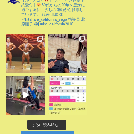
ォルニアばい
』ワンコイン体験予
約受付中
60代からの20年を豊かに
過ごす為に、少しの運動から指導し
ています。
代表 北原誠
@kitahara_california_saga
指導員 北
原順子 @junko_california2010
さらに読み込む...