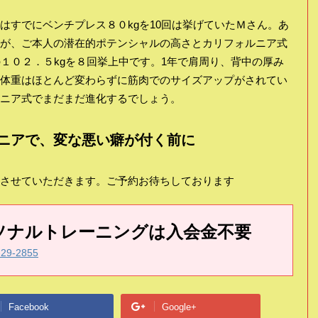
）
はすでにベンチプレス８０kgを10回は挙げていたＭさん。あ
が、ご本人の潜在的ポテンシャルの高さとカリフォルニア式
の１０２．５kgを８回挙上中です。1年で肩周り、背中の厚み
体重はほとんど変わらずに筋肉でのサイズアップがされてい
ニア式でまだまだ進化するでしょう。
ニアで、変な悪い癖が付く前に
させていただきます。ご予約お待ちしております
ソナルトレーニングは入会金不要
-29-2855
Facebook
Google+