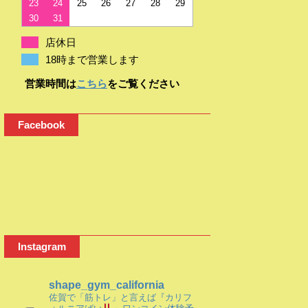
23
24
25
26
27
28
29
30
31
店休日
18時まで営業します
営業時間は
こちら
をご覧ください
Facebook
Instagram
shape_gym_california
佐賀で「筋トレ」と言えば『カリフ