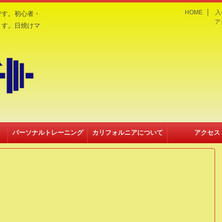
HOME
入
です。初心者・
ア
ます。日焼けマ
パーソナルトレーニング
カリフォルニアについて
アクセス
（入会金不要）