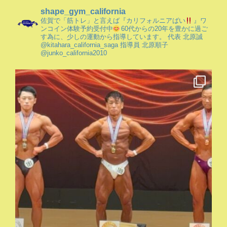
shape_gym_california
佐賀で「筋トレ」と言えば『カリフォルニアばい
』ワ
ンコイン体験予約受付中
60代からの20年を豊かに過ご
す為に、少しの運動から指導しています。
代表 北原誠
@kitahara_california_saga
指導員 北原順子
@junko_california2010