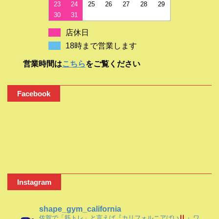
23
24
25
26
27
28
29
30
31
店休日
18時まで営業します
営業時間は
こちら
をご覧ください
Facebook
Instagram
shape_gym_california
佐賀で「筋トレ」と言えば『カリフォルニアばい
』ワ