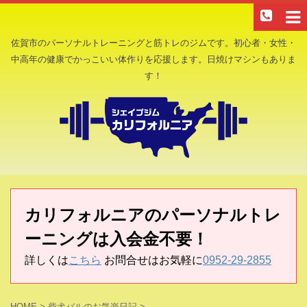
佐賀市のパーソナルトレーニングと筋トレのジムです。初心者・女性・
中高年の健康でかっこいい体作りを応援します。日焼けマシンもありま
す！
カリフォルニアのパーソナルトレ
ーニングは入会金不要！
詳しくは
こちら
お問合せはお気軽に
0952-29-2855
HOME
>
柴犬バルのお気楽日記
>