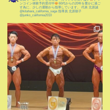
ンコイン体験予約受付中
60代からの20年を豊かに過ご
す為に、少しの運動から指導しています。
代表 北原誠
@kitahara_california_saga
指導員 北原順子
@junko_california2010