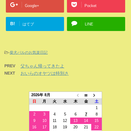
Google+
Pocket
B!
はてブ
LINE
-
柴犬バルのお気楽日記
PREV
父ちゃん帰ってきたよ
NEXT
おいらのオヤツは特別さ
2026年 8月
日
月
火
水
木
金
土
1
2
3
4
5
6
7
8
9
10
11
12
13
14
15
16
17
18
19
20
21
22